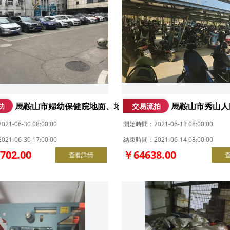
馬鞍山市婦幼保健院地面、地下共四
馬鞍山市秀山人
功
交易流拍
1-06-30 08:00:00
開始時間：2021-06-13 08:00:00
1-06-30 17:00:00
結束時間：2021-06-14 08:00:00
702.00
￥64638.00
查看詳情