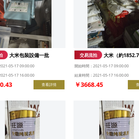
大米包裝設備一批
大米（約1852.
拍
交易流拍
1-05-17 09:00:00
開始時間：2021-05-17 09:00:00
1-05-17 16:00:00
結束時間：2021-05-17 16:00:00
0.43
￥3668.45
查看詳情