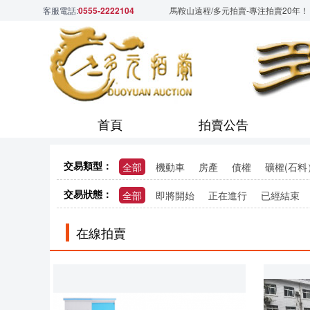
客服電話:
0555-2222104
馬鞍山遠程/多元拍賣-專注拍賣20年！
首頁
拍賣公告
交易類型：
全部
機動車
房產
債權
礦權(石料
交易狀態：
全部
即將開始
正在進行
已經結束
在線拍賣