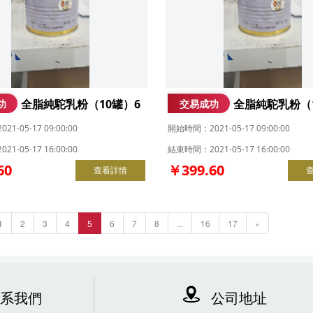
全脂純駝乳粉（10罐）6
全脂純駝乳粉（1
功
交易成功
1-05-17 09:00:00
開始時間：2021-05-17 09:00:00
1-05-17 16:00:00
結束時間：2021-05-17 16:00:00
60
￥399.60
查看詳情
1
2
3
4
5
6
7
8
...
16
17
»
系我們
公司地址