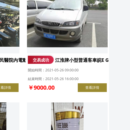
民醫院內電動自行車
江淮牌小型普通客車皖E GU91
交易成功
開始時間：2021-05-26 09:00:00
結束時間：2021-05-26 16:00:00
￥9000.00
查看詳情
查看詳情