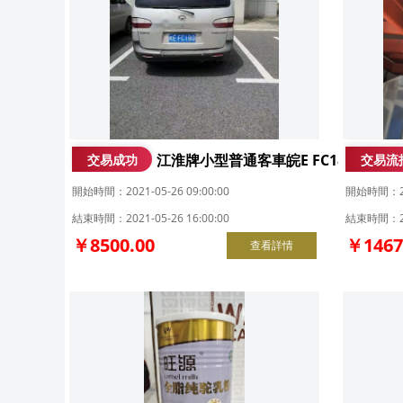
江淮牌小型普通客車皖E FC18
交易成功
交易流
開始時間：2021-05-26 09:00:00
開始時間：202
結束時間：2021-05-26 16:00:00
結束時間：202
￥8500.00
￥1467
查看詳情