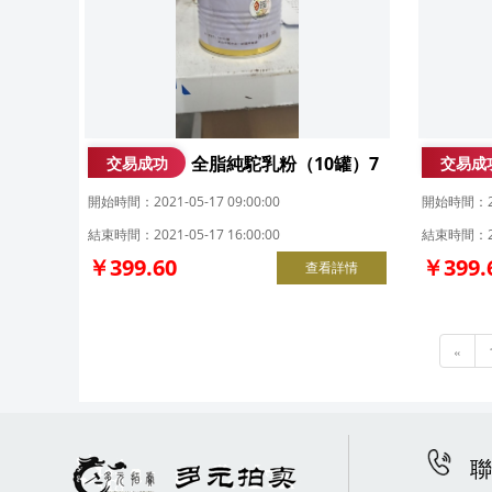
全脂純駝乳粉（10罐）7
交易成功
交易成
開始時間：2021-05-17 09:00:00
開始時間：202
結束時間：2021-05-17 16:00:00
結束時間：202
￥399.60
￥399.
查看詳情
«
聯