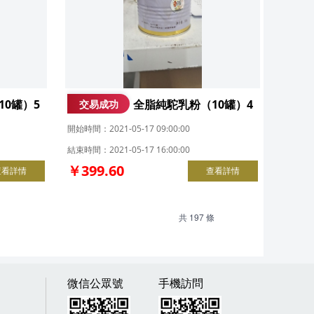
0罐）5
全脂純駝乳粉（10罐）4
交易成功
開始時間：2021-05-17 09:00:00
結束時間：2021-05-17 16:00:00
￥399.60
查看詳情
查看詳情
共 197 條
微信公眾號
手機訪問