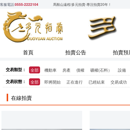
客服電話:
0555-2222104
馬鞍山遠程/多元拍賣-專注拍賣20年！
首頁
拍賣公告
拍賣預
交易類型：
全部
機動車
房產
債權
礦權(石料）
設備
交易狀態：
全部
即將開始
正在進行
已經結束
交易成功
在線拍賣