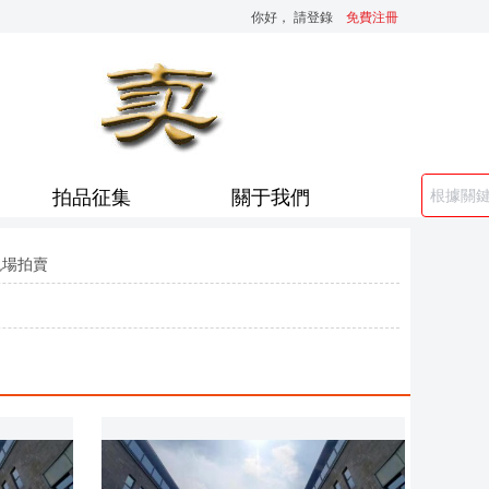
你好，
請登錄
免費注冊
拍品征集
關于我們
現場拍賣