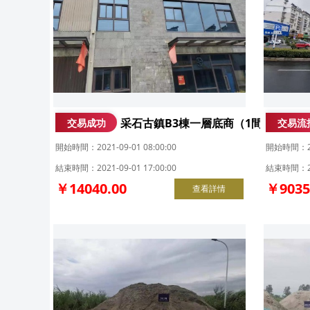
采石古鎮B3棟一層底商（1間）
交易成功
交易流
開始時間：2021-09-01 08:00:00
開始時間：202
結束時間：2021-09-01 17:00:00
結束時間：202
￥14040.00
￥9035
查看詳情