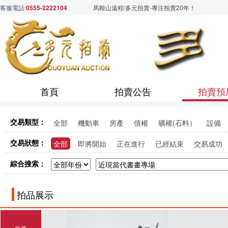
客服電話:
0555-2222104
馬鞍山遠程/多元拍賣-專注拍賣20年！
首頁
拍賣公告
拍賣預
交易類型：
全部
機動車
房產
債權
礦權(石料）
設備
交易狀態：
全部
即將開始
正在進行
已經結束
交易成功
綜合搜索：
拍品展示