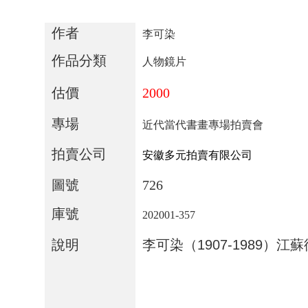
作者
李可染
作品分類
人物鏡片
估價
2000
專場
近代當代書畫專場拍賣會
拍賣公司
安徽多元拍賣有限公司
圖號
726
庫號
202001-357
說明
李可染（
1907-1989
）江蘇