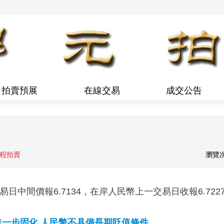
拍賣預展
在線交易
成交公告
程拍賣
瀏覽次
交易日中間價報6.7134，在岸人民幣上一交易日收報6.7227
一步固化 人民幣不具備長期貶值條件