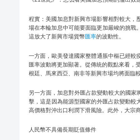
程實：美國加息對新興市場影響相對較大，
場在本輪加息中可能要面臨更加嚴峻的挑戰。這
這放大了新興市場貨幣
匯率
的波動性。
一方面，歐美發達國家整體通脹中樞已經較疫
匯率波動將更加顯著。從傳統的觀點來看，
根廷、馬來西亞、南非等新興市場均將面臨較
另一方面，加息對外匯占款變動較大的國家將產
擊，這是因為能源型國家的外匯占款變動較大
高價格對沖出口利潤下滑風險。此外，
人民幣不具備長期貶值條件