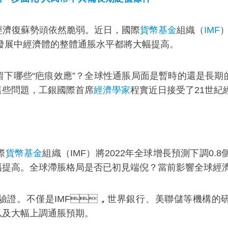
復蘇勢頭依然脆弱。近日，國際
貨幣基金
組織（
IMF
）
發展中經濟體的整體通脹水平都將大幅提高。
下哪些“疤痕效應”？全球性通脹局面是暫時的還是長期的
些問題，工銀國際首席
經濟學家
程實近日接受了21世紀經
際
貨幣基金
組織（IMF）將2022年全球增長預測下調0.8
。全球滯脹格局是否已初見端倪？當前影響全球經濟
。不僅是IMF，世界銀行、美聯儲等機
以及大幅上調通脹預期。