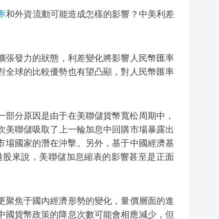
率
和外資流動可能造成怎樣的影響？中美利差
擴張發力的狀態，利差變化將影響人民幣匯率
經濟相對全球的比較優勢也有望凸顯，對人民幣匯率
，一部分原因是由于在美聯儲貨幣寬松周期中，
。本次美聯儲吸取了上一輪加息中回購市場暴露出
國家的潛在沖擊。另外，基于中國經濟基
港股來說，美聯儲加息縮表的影響甚至是正面
。
，更聚焦于國內經濟形勢的變化，量價層面的進
么中國貨幣政策的降息次數可能會相應減少，但