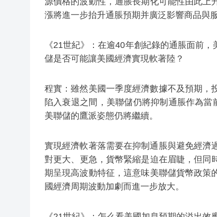
源價格的波動性，通脹長期化可能性由此上升
漲將進一步抬升通脹預期并廣泛影響商品與服務價
《21世紀》：在逾40年創紀錄的通脹面前
儲是否可能讓美國經濟實現軟著陸？
程實：雖然美國一季度經濟數據不及預期，
陷入衰退之間，美聯儲仍將抑制通脹作為當前的
美聯儲的鷹派姿態仍將繼續。
實現經濟軟著落需要在抑制通脹與避免經濟過快陷
對更大、更急，貨幣緊縮是迫在眉睫，
期呈現高波動特征，這意味美聯儲貨幣政策
國經濟周期波動加劇而進一步放大。
《21世紀》：怎么看美國加息預期的溢出效應