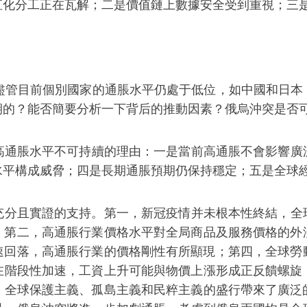
工正在瓦解；二是價值鏈上數據安全受到重視；三是
。盡管目前個別國家的通脹水平仍處于低位，如中國和日本
？能否簡要分析一下背后的推動因素？俄烏沖突是否可
個高通脹水平不可持續的理由：一是當前高通脹不會影響廣泛
平構成威脅；四是長期通脹預期仍保持穩定；五是全球
充分且實證的支持。第一，新冠疫情并未根本性終結
第二，高通脹行業價格水平對全局商品及服務價格的外溢性
，高通脹行業的價格剛性有所顯現；第四，全球
段性加速，工資上升可能與物價上漲形成正反饋螺旋，
，全球保護主義、孤島主義和民粹主義的盛行帶來了廣泛的