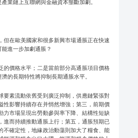
產業鏈上互聯網與金融資本壟斷加劇。
，但在歐美國家和很多新興市場通脹正在快速
能進一步加劇通脹？
的價格水平；二是當前部分高通脹項目價格
經濟的長期特性將抑制長期通脹水平。
，全球要素流動依舊受到廣泛抑制，供應鏈緊張對
影響持續存在并悄然增強；第三，前期價
勞動力市場呈現出勞動參與率下降、結構性短缺
進而持續推動通脹上行；第五，通脹預期已
不確定性，地緣政治動蕩則加大了糧食、能