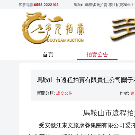
客服電話:
0555-2222104
馬鞍山遠程/多元拍賣-專注拍賣20年！
首頁
拍賣公告
馬鞍山市遠程拍賣有限責任公司關于
新聞分類:
成交公告
作者:
遠
馬鞍山市遠程拍
受安徽江東文旅康養集團有限公司委托