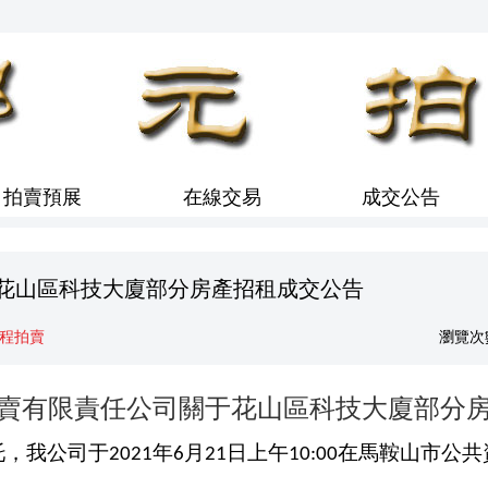
拍賣預展
在線交易
成交公告
花山區科技大廈部分房產招租成交公告
程拍賣
瀏覽次
賣有限責任公司關于花山區科技大廈部分
，我公司于
年
月
日上午
在馬鞍山市公共
2021
6
21
10:00