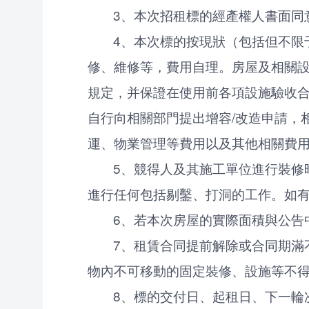
3
、本次招租標的經產權人書面同意后可
4
、本次標的按現狀（包括但不限于水
修、維修等，費用自理。房屋及相
規定，并保證在使用前各項設施驗收合
自行向相關部門提出增容/改造申請，相關
運、物業管理等費用以及其他相關費用
5
、競得人及其施工單位進行裝修時
進行任何包括剔鑿、打洞的工作。
6
、若本次房屋的實際面積與公
7
、租賃合同提前解除或合同期滿不
物內不可移動的固定裝修、設施等不得
8
、標的交付日、起租日