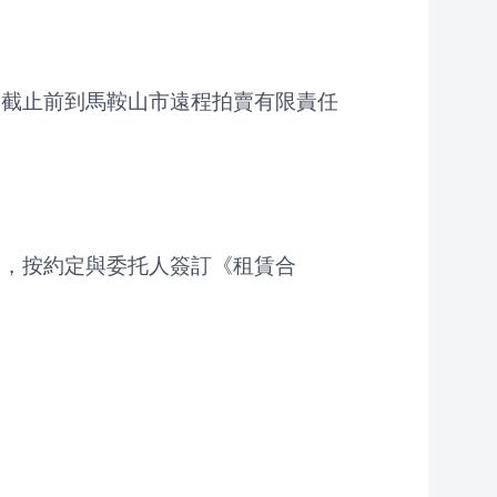
；
報名截止前到馬鞍山市遠程拍賣有限責任
，按約定與委托人簽訂《租賃合