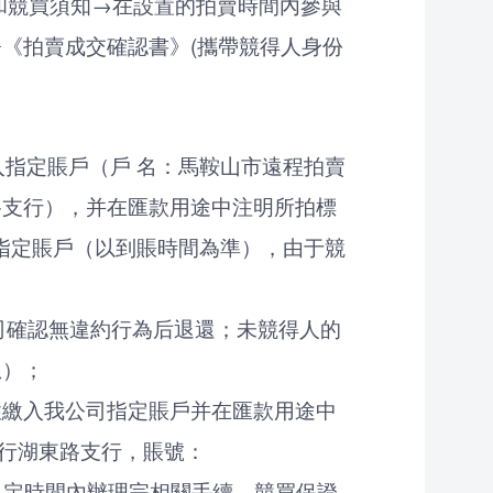
，閱讀拍賣公告和競買須知→在設置的拍賣時間內參與
署《拍賣成交確認書》(攜帶競得人身份
前匯入指定賬戶（戶 名：馬鞍山市遠程拍賣
東路支行），并在匯款用途中注明所拍標
入指定賬戶（以到賬時間為準），由于競
賣公司確認無違約行為后退還；未競得人的
；
一次性繳入我公司指定賬戶并在匯款用途中
行湖東路支行，賬號：
在規定時間內辦理完相關手續，競買保證