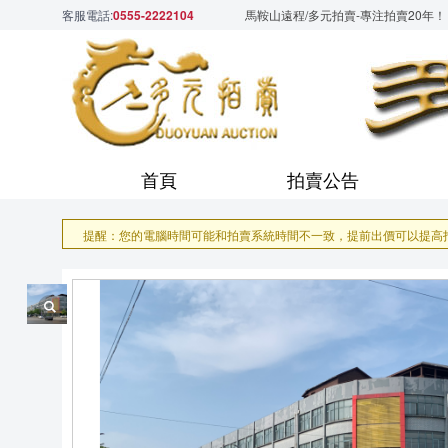
客服電話:
0555-2222104
馬鞍山遠程/多元拍賣-專注拍賣20年！
首頁
拍賣公告
提醒：您的電腦時間可能和拍賣系統時間不一致，提前出價可以提高拍賣