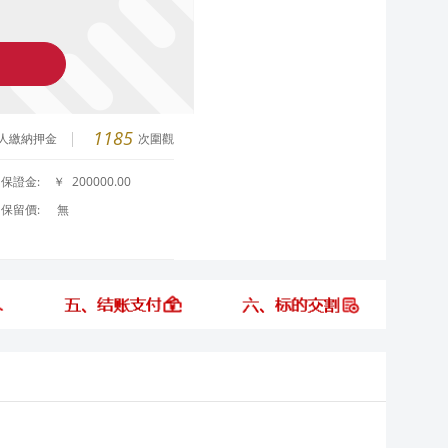
1185
人繳納押金
次圍觀
保證金:
200000.00
￥
保留價:
無