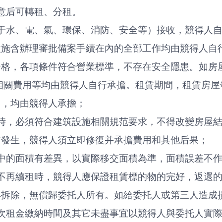
轉租、分租。
、電、氣、環保、消防、安全等）接收
關設施含辦理審批備案手續在內的全部工作均由競得人自行
格，各項條件符合營業標準，不存在安全隱患。如
費用等均由競得人自行承擔。租賃期間，租賃房屋發生的水
，均由競得人承擔；
，必須符合建筑設施相關規范要求，不得改變房屋結構
如有發生，競得人須立即修復并承擔費用和其他后果；
告中的面積有差異，以實際移交面積為準，面積誤差不作
再續租時，競得人應保證租賃標的物的完好，返還的
拆除，無償歸委托人所有。如給委托人或第三人造成損
、下一輪次租金繳納時間及其它未盡事宜以競得人與委托人實際