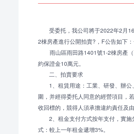
受委托，我公司將于2022年2
2棟房產進行公開拍賣?，F公告如下：
雨山區雨田路1401號1-2棟房產（可分拆
約保證金10萬元。
二、拍賣要求
1
、租賃用途：工業、研
圍，并經得委托人同意的經營項目
收回標的，競得人須承擔違約責任及由此
2
、租金支付方式按年支付
式：較上一年租金遞增3%。