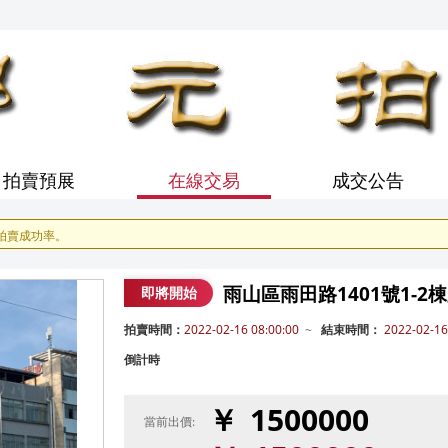
拍賣預展
在線交易
成交公告
成功率。
雨山區雨田路1401號1-2
即將開始
拍賣時間：
2022-02-16 08:00:00
~
結束時間：
2022-02-16
倒計時
1500000
￥
當前出價: