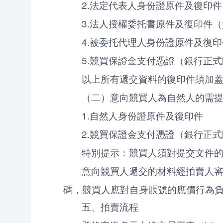
2.
法定代表人身份證原件及復印件
3.
法人授權委托書原件及復印件（
4.
被委托代理人身份證原件及復印
5.
競買保證金支付憑證（銀行正式
以上所有遞交資料的復印件須加蓋單位
（二）意向競買人為自然人的需
1.
自然人身份證原件及復印件
2.
競買保證金支付憑證（銀行正式
特別提示：競買人須對提交文件的真實性
意向競買人遞交的材料經拍賣人審核
碼，競買人應對自身賬號的應價行為負責
五、拍賣流程