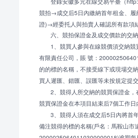
登錄安徽多元在線交易平臺（http://3
競拍→成交后5日內繳納首年租金、
證)→經委托人與拍賣人確認所有款項結
六、競拍保證金及成交價款的交
1
、競買人參與在線競價須交納競
有限責任公司，賬 號：200002506
的的標的名稱，不接受線下或現場交納
買人遲匯、錯匯、誤匯等未按規定
2
、競得人所交納的競買保證金
競買保證金在本項目結束后7個工作日內
3
、競得人須在成交后5日內將首年
備注競得的標的名稱(戶名：馬鞍山市遠程
20000250640110300000