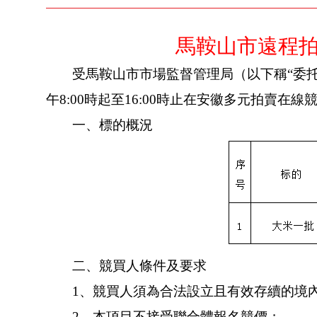
馬鞍山市遠程
受馬鞍山市市場監督管理局（以下稱“委托人
午8:00時起至16:00時止在安徽多元拍賣在線
一、標的概況
二、競買人條件及要求
1
、競買人須為合法設立且有效存續的境內企
2
、本項目不接受聯合體報名競價；