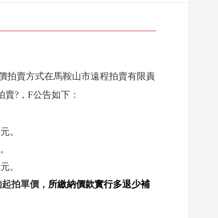
價拍賣方式在馬鞍山市遠程拍賣有限責
?，F公告如下：
元。
。
。
單價，
所繳納價款實行多退少補