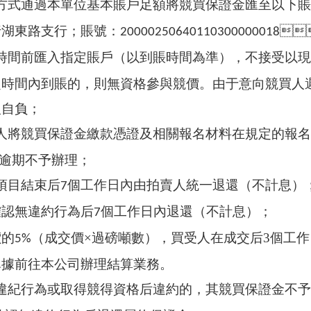
轉賬的方式通過本單位基本賬戶足額將競買保證金匯至以
行湖東路支行；賬號：

20000250640110300000018
截止時間前匯入指定賬戶（以到賬時間為準），不接受
內到賬的，則無資格參與競價。由于意向競買人遲匯
；
競買人將競買保證金繳款憑證及相關報名材料在規定的報
，逾期不予辦理；
本項目結束后
個工作日內由拍賣人統一退還（不計息）
7
人確認無違約行為后
個工作日內退還（不計息）；
7
價的
（成交價
×過磅噸數
）
，
買受人在成交后
3個工
5%
前往本公司辦理結算業務。
違紀行為或取得競得資格后違約的，其競買保證金不予退還