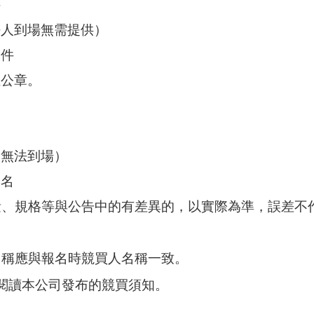
件
法人到場無需提供）
印件
。
人無法到場）
簽名
質量、規格等與公告中的有差異的，以實際為準，誤
名稱應與報名時競買人名稱一致。
細閱讀本公司發布的競買須知。