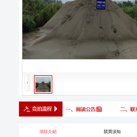
項目介紹
競買須知