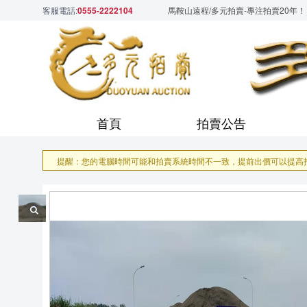
客服電話:
0555-2222104
馬鞍山遠程/多元拍賣-專注拍賣20年！
首頁
拍賣公告
提醒：您的電腦時間可能和拍賣系統時間不一致，提前出價可以提高拍