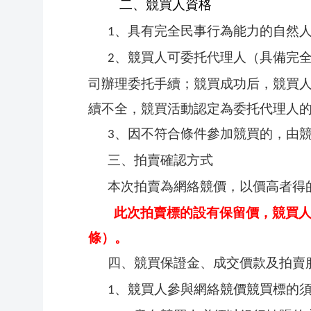
二、競買人資格
、具有完全民事行為能力的自然
1
、競買人可委托代理人（具備
2
司辦理委托手續；競買成功后，競買
續不全，競買活動認定為委托代理人的
、因不符合條件參加競買的，
3
三、拍賣確認方式
本次拍賣為網絡競價，以價高者得的原則
此次拍賣標的設有保留價，競買人
條）。
四、競買保證金、成交價款及
、競買人參與網絡競價競買標的須
1