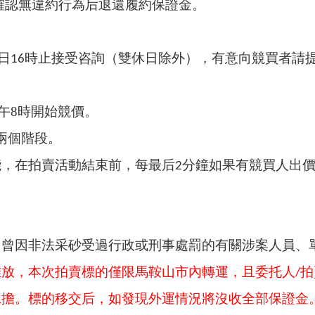
無違約行為后退還履約保證金。
日
時止接受咨詢（雙休日除外），有意向競買者請
16
午
8
時開始競價。
個階段。
，在拍賣活動結束前，每最后
分鐘如果有競買人出價
2
，曾因非法采砂受過行政或刑事處罰的有關涉案人員、單位
，本次拍賣標的僅限馬鞍山市內轉運，且委托人
拍
/
。標的移交后，如發現外運情況將沒收全部保證金