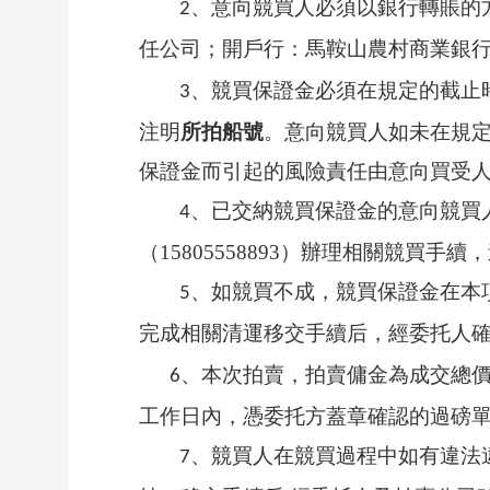
、意向競買人必須以銀行
2
任公司；開戶行：馬鞍山農村商業銀
、競買保證金必須在規定的
3
注明
所拍船號
。意向競買人如未在規定時間
保證金而引起的風險責任由意向買受人自負
、已交納競買保證金的意向
4
（
15805558893
）辦理相關競買手續
、如競買不成，競買保證金在
5
完成相關清運移交手續后，經委托
、本次拍賣，拍賣傭金為成交總
6
工作日內，憑委托方蓋章確認的過磅單據
、競買人在競買過程中如有違法
7