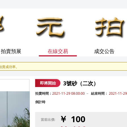
拍賣預展
在線交易
成交公告
賣成功率。
3號砂（二次）
即將開始
拍賣時間：
2021-11-29 08:00:00
~
結束時間：
2021-11-29
倒計時
100
￥
當前出價: