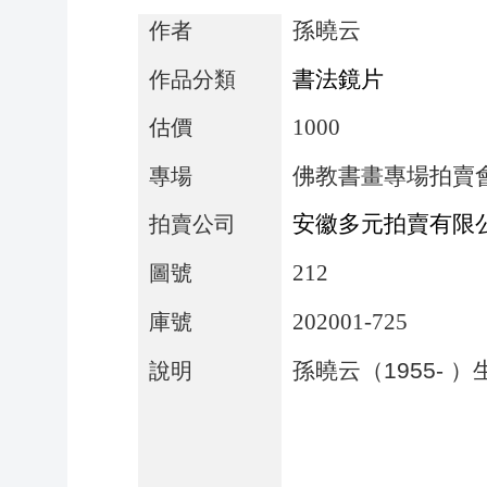
孫曉云
作者
書法鏡片
作品分類
1000
估價
佛教書畫專場拍賣
專場
安徽多元拍賣有限
拍賣公司
212
圖號
202001-725
庫號
孫曉云（
1955-
）
說明