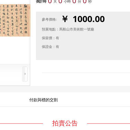
0
0
0
0
倒計時
天
小時
分
秒
1000.00
￥
參考價格:
預展地點：
馬鞍山市美術館一號廳
保留價：
有
保證金：
有
付款與標的交割
拍賣公告