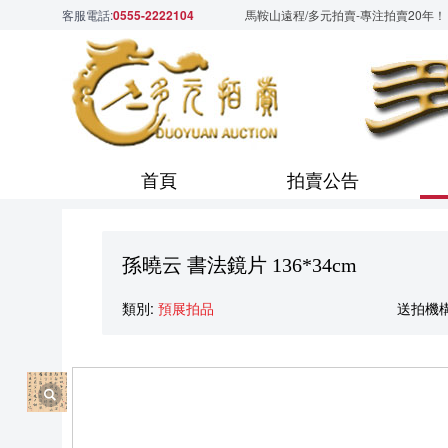
客服電話:
0555-2222104
馬鞍山遠程/多元拍賣-專注拍賣20年！
首頁
拍賣公告
孫曉云 書法鏡片 136*34cm
類別:
預展拍品
送拍機構