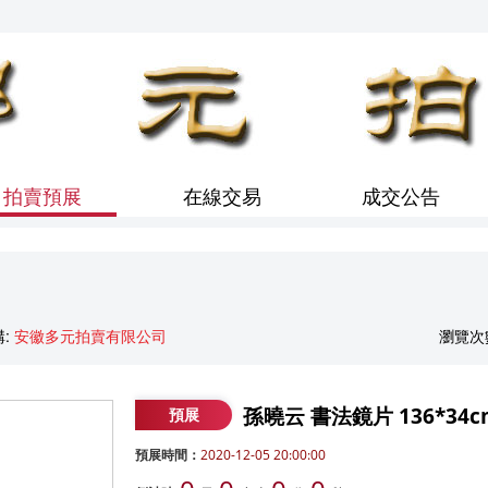
拍賣預展
在線交易
成交公告
:
安徽多元拍賣有限公司
瀏覽次
孫曉云 書法鏡片 136*34c
預展
預展時間：
2020-12-05 20:00:00