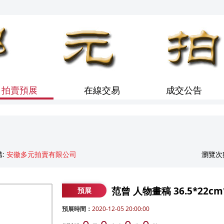
拍賣預展
在線交易
成交公告
:
安徽多元拍賣有限公司
瀏覽次
范曾 人物畫稿 36.5*22cm
預展
預展時間：
2020-12-05 20:00:00