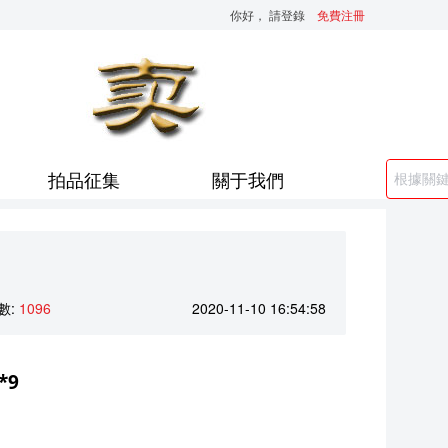
你好，
請登錄
免費注冊
拍品征集
關于我們
數:
1096
2020-11-10 16:54:58
*9