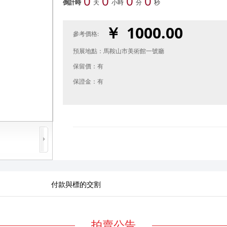
0
0
0
0
倒計時
天
小時
分
秒
1000.00
￥
參考價格:
預展地點：
馬鞍山市美術館一號廳
保留價：
有
保證金：
有
付款與標的交割
拍賣公告