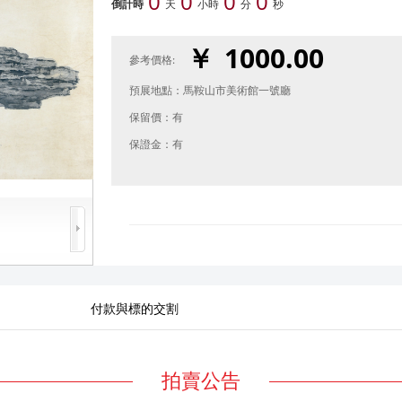
0
0
0
0
倒計時
天
小時
分
秒
1000.00
￥
參考價格:
預展地點：
馬鞍山市美術館一號廳
保留價：
有
保證金：
有
付款與標的交割
拍賣公告