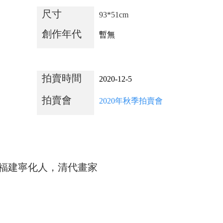
尺寸
93*51cm
創作年代
暫無
拍賣時間
2020-12-5
拍賣會
2020年秋季拍賣會
福建寧化人，清代畫家