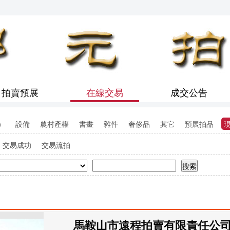
拍賣預展
在線交易
成交公告
）
設備
農村產權
書畫
雜件
奢侈品
其它
預展拍品
交易成功
交易流拍
搜索
馬鞍山市遠程拍賣有限責任公