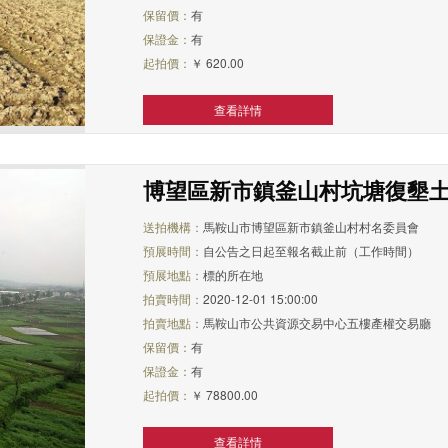
保留價：
有
保證金：
有
起拍價：
￥ 620.00
查看詳情
博望區新市鎮釜山村坑塘復墾
送拍機構：
馬鞍山市博望區新市鎮釜山村村名委員會
預展時間：
自公告之日起至報名截止前（工作時間）
預展地點：
標的所在地
拍賣時間：
2020-12-01 15:00:00
拍賣地點：
馬鞍山市公共資源交易中心五樓產權交易廳
保留價：
有
保證金：
有
起拍價：
￥ 78800.00
查看詳情