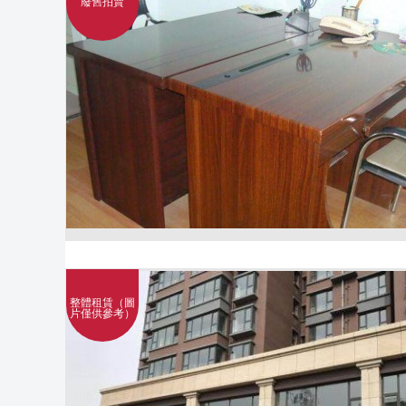
廢舊拍賣
整體租賃（圖
片僅供參考）