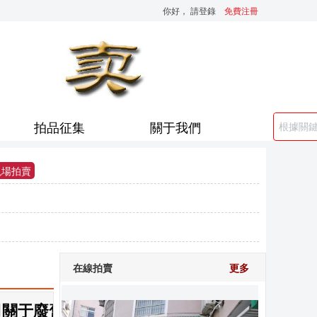
你好，
請登錄
免費注冊
拍品征集
關于我們
現場拍賣
在線拍賣
更多
司關于廢舊家具一批拍賣公告