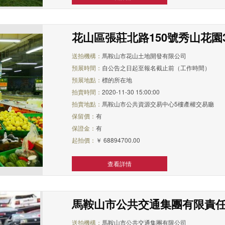
花山區張莊北路150號秀山花園3
送拍機構：
馬鞍山市花山土地開發有限公司
預展時間：
自公告之日起至報名截止前（工作時間）
預展地點：
標的所在地
拍賣時間：
2020-11-30 15:00:00
拍賣地點：
馬鞍山市公共資源交易中心5樓產權交易廳
保留價：
有
保證金：
有
起拍價：
￥ 68894700.00
查看詳情
馬鞍山市公共交通集團有限責
送拍機構：
馬鞍山市公共交通集團有限公司