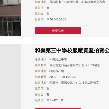
拍賣地點：
馬鞍山市公共資源交易中心五樓產權交易廳
保留價：
有
保證金：
有
起拍價：
￥ 5854300.00
查看詳情
和縣第三中學校服廠資產拍賣
送拍機構：
和縣第三中學
預展時間：
自公告之日起至報名截止前（工作時間）
預展地點：
標的所在地
拍賣時間：
2020-12-09 10:30:00
拍賣地點：
和縣公共資源交易中心二樓第二開標室
保留價：
有
保證金：
有
起拍價：
￥ 174200.00