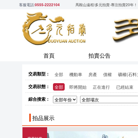
客服電話:
0555-2222104
馬鞍山遠程/多元拍賣-專注拍賣20年！
首頁
拍賣公告
交易類型：
全部
機動車
房產
債權
礦權(石料
交易狀態：
全部
即將開始
正在進行
已經結束
綜合搜索：
拍品展示