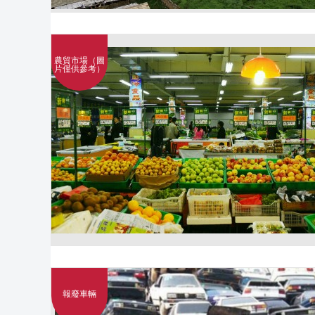
農貿市場（圖
片僅供參考）
報廢車輛