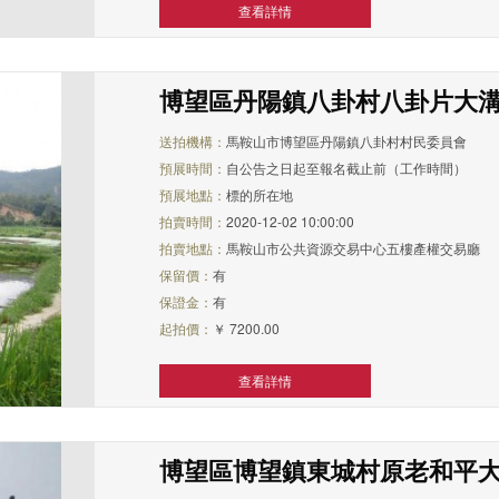
查看詳情
博望區丹陽鎮八卦村八卦片大
送拍機構：
馬鞍山市博望區丹陽鎮八卦村村民委員會
預展時間：
自公告之日起至報名截止前（工作時間）
預展地點：
標的所在地
拍賣時間：
2020-12-02 10:00:00
拍賣地點：
馬鞍山市公共資源交易中心五樓產權交易廳
保留價：
有
保證金：
有
起拍價：
￥ 7200.00
查看詳情
博望區博望鎮東城村原老和平