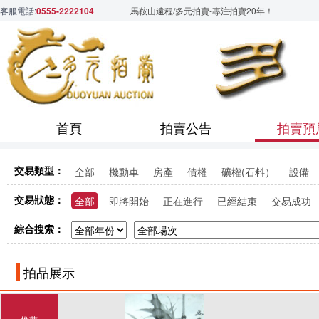
客服電話:
0555-2222104
馬鞍山遠程/多元拍賣-專注拍賣20年！
首頁
拍賣公告
拍賣預
交易類型：
全部
機動車
房產
債權
礦權(石料）
設備
交易狀態：
全部
即將開始
正在進行
已經結束
交易成功
綜合搜索：
拍品展示