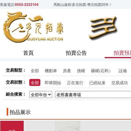
客服電話:
0555-2222104
馬鞍山遠程/多元拍賣-專注拍賣20年！
首頁
拍賣公告
拍賣預
交易類型：
全部
機動車
房產
債權
礦權(石料）
設備
交易狀態：
全部
即將開始
正在進行
已經結束
交易成功
綜合搜索：
拍品展示