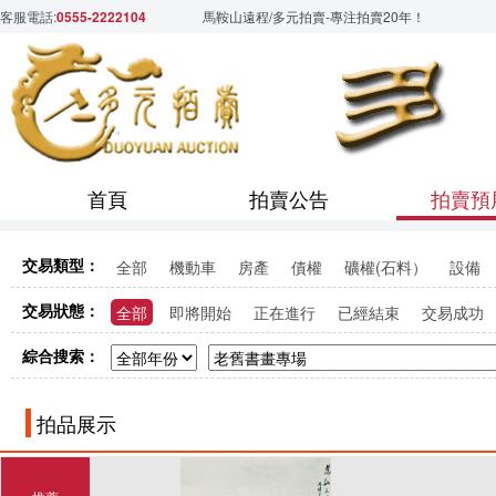
客服電話:
0555-2222104
馬鞍山遠程/多元拍賣-專注拍賣20年！
首頁
拍賣公告
拍賣預
交易類型：
全部
機動車
房產
債權
礦權(石料）
設備
交易狀態：
全部
即將開始
正在進行
已經結束
交易成功
綜合搜索：
拍品展示