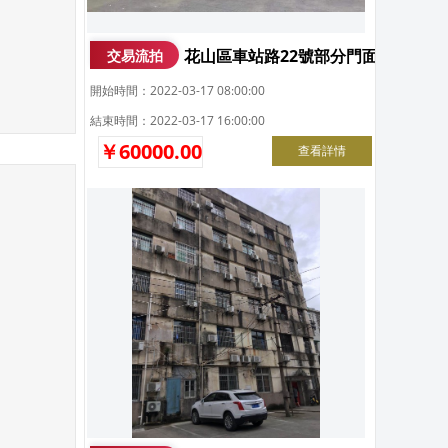
花山區車站路22號部分門面招租
交易流拍
開始時間：2022-03-17 08:00:00
結束時間：2022-03-17 16:00:00
￥60000.00
查看詳情