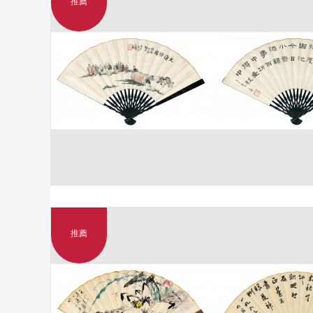
推薦
推薦