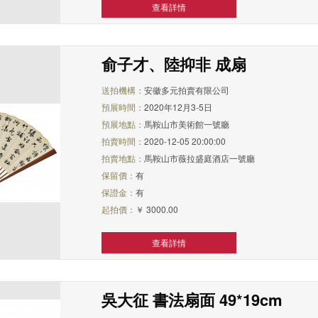
查看詳情
俞子才、陸抑非 成扇
送拍機構：
安徽多元拍賣有限公司
預展時間：
2020年12月3-5日
預展地點：
馬鞍山市美術館一號廳
拍賣時間：
2020-12-05 20:00:00
拍賣地點：
馬鞍山市薇拉盛庭酒店一號廳
保留價：
有
保證金：
有
起拍價：
￥ 3000.00
查看詳情
吳大征 書法扇面 49*19cm