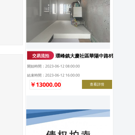
環峰鎮大慶社區華陽中路8號
交易流拍
開始時間：2023-06-12 08:00:00
結束時間：2023-06-12 16:00:00
￥13000.00
查看詳情