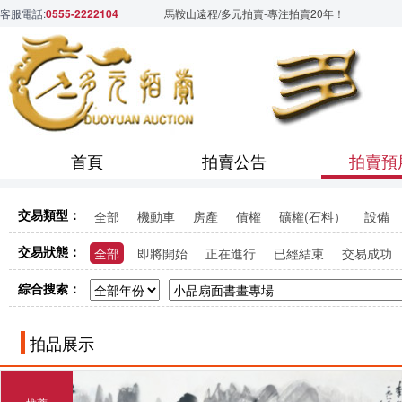
客服電話:
0555-2222104
馬鞍山遠程/多元拍賣-專注拍賣20年！
首頁
拍賣公告
拍賣預
交易類型：
全部
機動車
房產
債權
礦權(石料）
設備
交易狀態：
全部
即將開始
正在進行
已經結束
交易成功
綜合搜索：
拍品展示