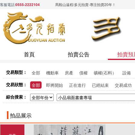
客服電話:
0555-2222104
馬鞍山遠程/多元拍賣-專注拍賣20年！
首頁
拍賣公告
拍賣預
交易類型：
全部
機動車
房產
債權
礦權(石料）
設備
交易狀態：
全部
即將開始
正在進行
已經結束
交易成功
綜合搜索：
拍品展示