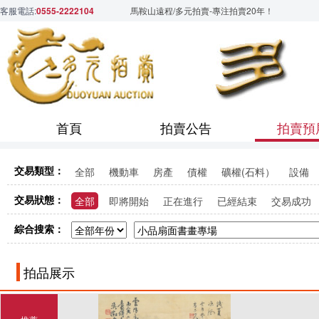
客服電話:
0555-2222104
馬鞍山遠程/多元拍賣-專注拍賣20年！
首頁
拍賣公告
拍賣預
交易類型：
全部
機動車
房產
債權
礦權(石料）
設備
交易狀態：
全部
即將開始
正在進行
已經結束
交易成功
綜合搜索：
拍品展示