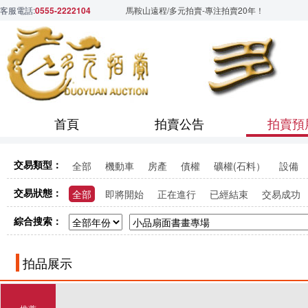
客服電話:
0555-2222104
馬鞍山遠程/多元拍賣-專注拍賣20年！
首頁
拍賣公告
拍賣預
交易類型：
全部
機動車
房產
債權
礦權(石料）
設備
交易狀態：
全部
即將開始
正在進行
已經結束
交易成功
綜合搜索：
拍品展示