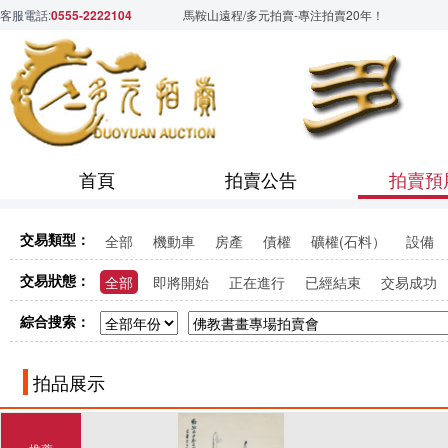
客服電話:
0555-2222104
馬鞍山遠程/多元拍賣-專注拍賣20年！
首頁
拍賣公告
拍賣預
交易類型：
全部
機動車
房產
債權
礦權(石料）
設備
交易狀態：
全部
即將開始
正在進行
已經結束
交易成功
綜合搜索：
拍品展示