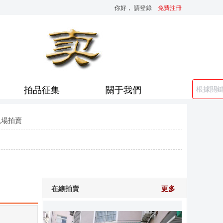
你好，
請登錄
免費注冊
拍品征集
關于我們
現場拍賣
在線拍賣
更多