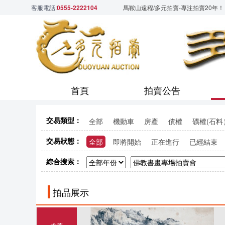
客服電話:
0555-2222104
馬鞍山遠程/多元拍賣-專注拍賣20年！
首頁
拍賣公告
交易類型：
全部
機動車
房產
債權
礦權(石料
交易狀態：
全部
即將開始
正在進行
已經結束
綜合搜索：
拍品展示