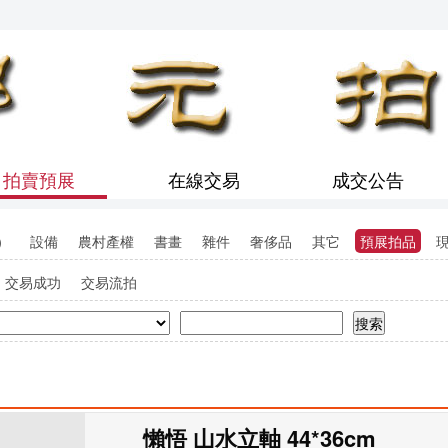
拍賣預展
在線交易
成交公告
）
設備
農村產權
書畫
雜件
奢侈品
其它
預展拍品
交易成功
交易流拍
搜索
懶悟 山水立軸 44*36cm